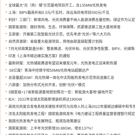
全球最大“光（热）储”示范基地项目开工，含135MW光热发电
上海：BIPV最高补贴0.3元/千瓦时，深远海风电项目500元/千瓦
利好！三部门：新增风电、光伏消费量不纳入能源消费总量控制，绿证作为认定
国家能源局：做好用地、生态、环保保障，抓紧推进第三批大基地审查
五部委：开展第三批智能光伏示范，优先考虑“光伏+”等六大方向
自然资源部：省级重大能源项目，用地由部直接配置计划指
7月光伏政策复盘分析：整县推进、光伏补贴、光伏竞争性配置、BIPV、光储等
印发《上海市碳达峰实施方案》的通知
最新研报：光热储能赛道有望迎来爆发元年，光热发电正迎来新热潮
.58亿度！青海中控德令哈50MW光热电站超额达产
总容量超3GW！风光热储一体化中太阳能热发电示范项目进展汇总
六部委：加快分布式光伏开发，创新“光伏+”模式
3国家级+17省新能源基地规划情况一览：新能源大基地“遍地开花”
IEA：2022年全球太阳能新增装机将达190GW
高效光热复合发电系统关键技术研究与应用入列上海2022年度碳达峰碳中和专
涉及太阳能热发电工程！国家能源局发布《电力建设工程质量监督管理暂行规定
我国光热发电产业发展特征、瓶颈及政策建议
国家能源局：上半年光伏新增30.88GW，增长137%！