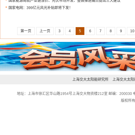
国家能源局就产业链涨价、光伏市场开发、整县推进痛点提出三大建议
国家电网：399亿元风光补贴即将下发！
第一页
上一页
3
4
5
6
7
8
9
10
上海交大太阳能研究所
上海交大太阳
地址：上海市徐汇区华山路1954号上海交大物资楼212室 邮编：200030 电话：0
版权所