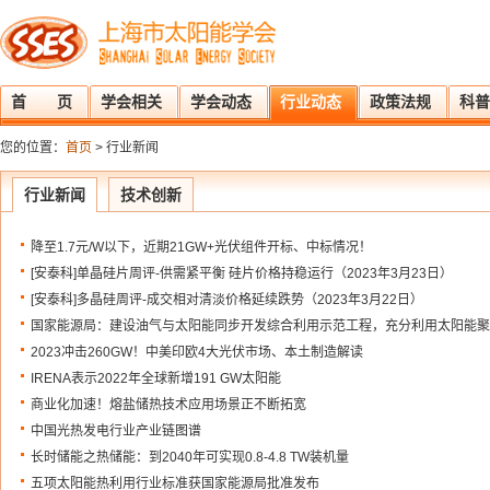
首 页
学会相关
学会动态
行业动态
政策法规
科普
您的位置：
首页
> 行业新闻
行业新闻
技术创新
降至1.7元/W以下，近期21GW+光伏组件开标、中标情况！
[安泰科]单晶硅片周评-供需紧平衡 硅片价格持稳运行（2023年3月23日）
[安泰科]多晶硅周评-成交相对清淡价格延续跌势（2023年3月22日）
国家能源局：建设油气与太阳能同步开发综合利用示范工程，充分利用太阳能聚
2023冲击260GW！中美印欧4大光伏市场、本土制造解读
IRENA表示2022年全球新增191 GW太阳能
商业化加速！熔盐储热技术应用场景正不断拓宽
中国光热发电行业产业链图谱
长时储能之热储能：到2040年可实现0.8-4.8 TW装机量
五项太阳能热利用行业标准获国家能源局批准发布