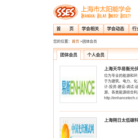
首 页
学会相关
学会动态
行
您的位置：
首页
>团体会员
团体会员
个人会员
上海天华易衡光
位为专业的能源和环
于为建筑、电力、化
计-投资-建设-调
源、各类能源综合利
http://enhancetech.
上海朔日太低碳