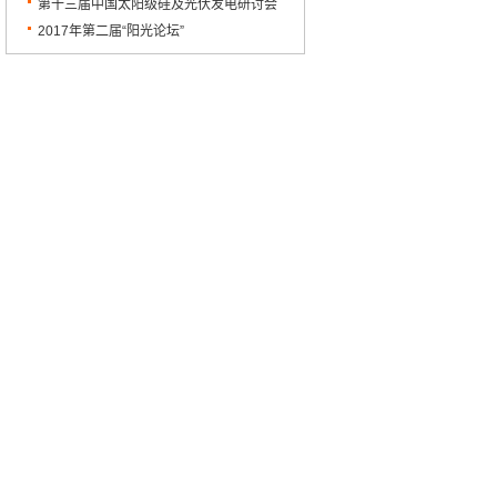
落幕
宝应圆满召开
第十三届中国太阳级硅及光伏发电研讨会
顺利闭幕
2017年第二届“阳光论坛”