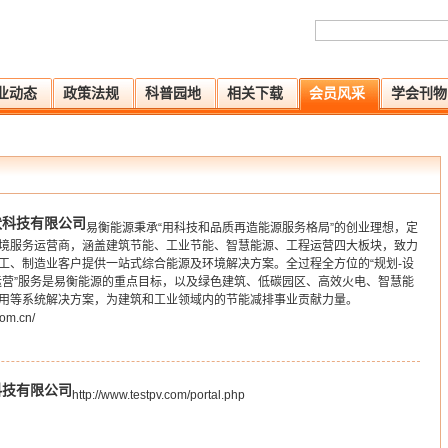
业动态
政策法规
科普园地
相关下载
会员风采
学会刊物
伏科技有限公司
易衡能源秉承“用科技和品质再造能源服务格局”的创业理想，定
境服务运营商，涵盖建筑节能、工业节能、智慧能源、工程运营四大板块，致力
工、制造业客户提供一站式综合能源及环境解决方案。全过程全方位的“规划-设
试-运营”服务是易衡能源的重点目标，以及绿色建筑、低碳园区、高效火电、智慧能
用等系统解决方案，为建筑和工业领域内的节能减排事业贡献力量。
com.cn/
科技有限公司
http://www.testpv.com/portal.php