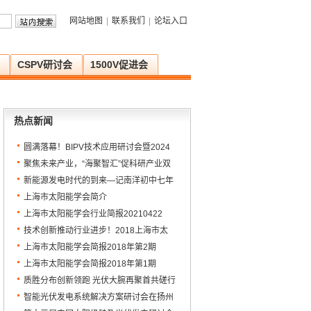
网站地图
|
联系我们
|
论坛入口
CSPV研讨会
1500V促进会
热点新闻
圆满落幕！BIPV技术应用研讨会暨2024
年上海市太阳能学会学术年会顺利召开
聚焦未来产业，“海聚智汇”促科研产业双
向链接
新能源发电时代的到来—记南洋初中七年
级新能源科普讲座
上海市太阳能学会简介
上海市太阳能学会行业简报20210422
技术创新推动行业进步！2018上海市太
阳能学会年会暨先进技术集成研讨会圆满
上海市太阳能学会简报2018年第2期
落幕
上海市太阳能学会简报2018年第1期
质胜分布创新领跑 光伏大腕再聚首共磋行
业发展——PAT2018爱光伏一生一世完美
智能光伏发电系统解决方案研讨会在扬州