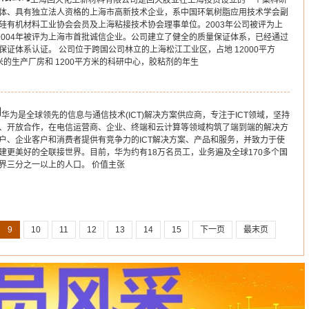
上海回天化工新材料有限公司是回天胶业在上海投资设立的一个集科研
体、具有独立法人资格的上海市高新技术企业，系中国环氧树脂应用技术学会副
硅有机材料工业协会会员及上海粘接技术协会理事单位。2003年公司被评为上
2004年被评为上海市首批诚信企业。公司建立了健全的质量保证体系，已经通过
质量保证体系认证。 公司位于跨国公司林立的上海松江工业区，占地 12000平方
方米的生产厂房和 1200平方米的科研中心，胶粘剂的年生
司
华为是全球领先的信息与通信技术(ICT)解决方案供应商，专注于ICT领域，坚持
、开放合作，在电信运营商、企业、终端和云计算等领域构筑了端到端的解决方
户、企业客户和消费者提供有竞争力的ICT解决方案、产品和服务，并致力于使
建更美好的全联接世界。目前，华为约有18万名员工，业务遍及全球170多个国
界三分之一以上的人口。 价值主张
9
10
11
12
13
14
15
下一页
最末页