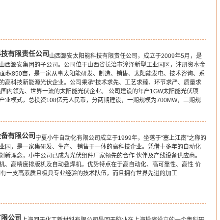
科技有限责任公司
山西潞安太阳能科技有限责任公司，成立于2009年5月，是
山西潞安集团的子公司。公司位于山西省长治市漳泽新型工业园区，注册资本金
地面积850亩，是一家从事太阳能研发、制造、销售、太阳能发电、技术咨询、系
的高科技新能源光伏企业。公司秉承“技术求先、工艺求臻、环节求严、质量求
造国内领先、世界一流的太阳能光伏企业。 公司建设的年产1GW太阳能光伏项
产业模式，总投资108亿元人民币，分两期建设，一期规模为700MW，二期规
设备有限公司
宁夏小牛自动化有限公司成立于1999年，坐落于“塞上江南”之称的
业园，是一家集研发、生产、 销售于一体的高科技企业。凭借十多年的自动化
创新理念，小牛公司已成为光伏组件厂家领先的合作 伙伴及产线设备供应商。
机、高精度排版机及自动叠焊机，优势特点在于高自动化、高可靠性、高性 价
拥有一支高素质且极具专业经验的技术队伍，而且拥有世界先进的加工
有限公司