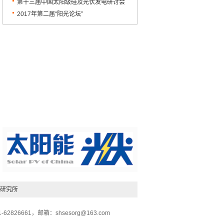
落幕
宝应圆满召开
第十三届中国太阳级硅及光伏发电研讨会
顺利闭幕
2017年第二届“阳光论坛”
研究所
26661，邮箱：shsesorg@163.com