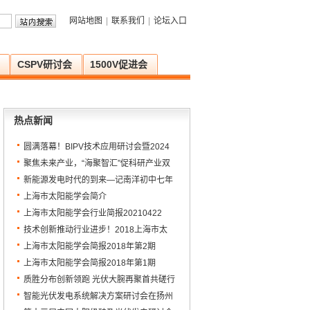
网站地图
|
联系我们
|
论坛入口
CSPV研讨会
1500V促进会
热点新闻
圆满落幕！BIPV技术应用研讨会暨2024
年上海市太阳能学会学术年会顺利召开
聚焦未来产业，“海聚智汇”促科研产业双
向链接
新能源发电时代的到来—记南洋初中七年
级新能源科普讲座
上海市太阳能学会简介
上海市太阳能学会行业简报20210422
技术创新推动行业进步！2018上海市太
阳能学会年会暨先进技术集成研讨会圆满
上海市太阳能学会简报2018年第2期
落幕
上海市太阳能学会简报2018年第1期
质胜分布创新领跑 光伏大腕再聚首共磋行
业发展——PAT2018爱光伏一生一世完美
智能光伏发电系统解决方案研讨会在扬州