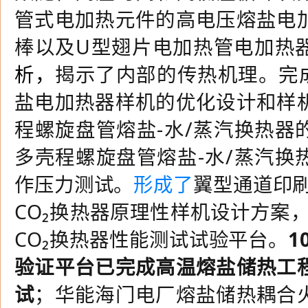
管式电加热元件的高电压熔盐电
棒以及
U
型翅片电加热管电加热
析，
揭示了内部的传热机理。完
盐电加热器样机的优化设计和样
程螺旋盘管熔盐-水
/
蒸汽换热器
多壳程螺旋盘管熔盐-水
/
蒸汽换
作压力测试。
形成了
翼型通道印刷
CO
₂换热器原理性样机设计方案
CO
₂换热器性能测试试验平台。
1
验证平台已完成高温熔盐储热工
试
；华能海门电厂熔盐储热耦合