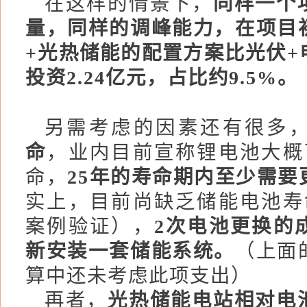
在这样的情景下，
同样一个
量，同样的调峰能力，在项目
+光热储能
的配置方案比
光伏+
投资2.24亿元，占比约9.5%。
另需考虑的因素还有很多
命
，业内目前宣称锂电池大概
命，
25年的寿命期内至少需要
实上，目前尚缺乏储能电池寿
案例验证），
2次电池更换的
新安
装一套储能系统
。
（上面
算中还未考虑此项支出）
再者，
光热储能电站相对电